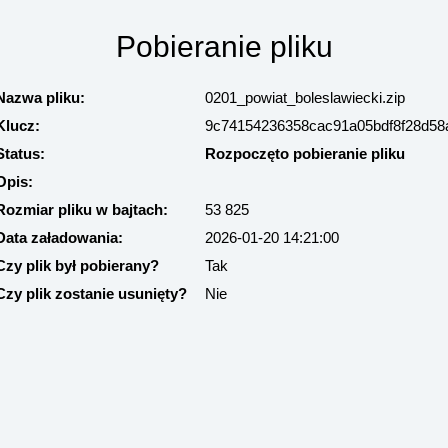
Pobieranie pliku
Nazwa pliku:
0201_powiat_boleslawiecki.zip
Klucz:
9c74154236358cac91a05bdf8f28d58
Status:
Rozpoczęto pobieranie pliku
Opis:
Rozmiar pliku w bajtach:
53 825
Data załadowania:
2026-01-20 14:21:00
Czy plik był pobierany?
Tak
Czy plik zostanie usunięty?
Nie