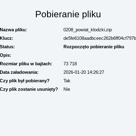
Pobieranie pliku
Nazwa pliku:
0208_powiat_klodzki.zip
Klucz:
de5fe6108aadbceec262b6ff04cf797
Status:
Rozpoczęto pobieranie pliku
Opis:
Rozmiar pliku w bajtach:
73 718
Data załadowania:
2026-01-20 14:26:27
Czy plik był pobierany?
Tak
Czy plik zostanie usunięty?
Nie