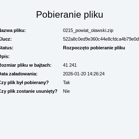
Pobieranie pliku
Nazwa pliku:
0215_powiat_olawski.zip
Klucz:
522a8c0ed9e360c44e8cfdca4b79e0d
Status:
Rozpoczęto pobieranie pliku
Opis:
Rozmiar pliku w bajtach:
41 241
Data załadowania:
2026-01-20 14:26:24
Czy plik był pobierany?
Tak
Czy plik zostanie usunięty?
Nie