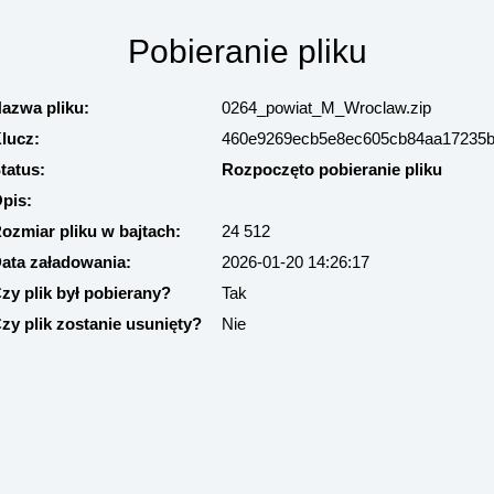
Pobieranie pliku
azwa pliku:
0264_powiat_M_Wroclaw.zip
lucz:
460e9269ecb5e8ec605cb84aa17235
tatus:
Rozpoczęto pobieranie pliku
pis:
ozmiar pliku w bajtach:
24 512
ata załadowania:
2026-01-20 14:26:17
zy plik był pobierany?
Tak
zy plik zostanie usunięty?
Nie