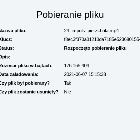
Pobieranie pliku
Nazwa pliku:
24_impuls_pierzchala.mp4
Klucz:
f8ec3f379a91219da7185e523680155
Status:
Rozpoczęto pobieranie pliku
Opis:
Rozmiar pliku w bajtach:
176 165 404
Data załadowania:
2021-06-07 15:15:38
Czy plik był pobierany?
Tak
Czy plik zostanie usunięty?
Nie