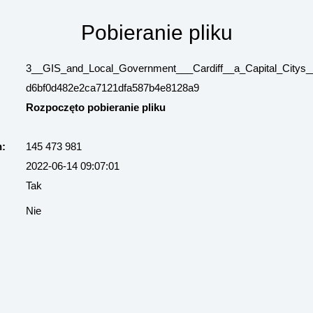
Pobieranie pliku
3__GIS_and_Local_Government___Cardiff__a_Capital_Citys_
d6bf0d482e2ca7121dfa587b4e8128a9
Rozpoczęto pobieranie pliku
h:
145 473 981
2022-06-14 09:07:01
Tak
Nie