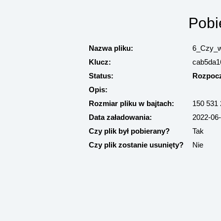
Pobi
Nazwa pliku:
6_Czy_w
Klucz:
cab5da1
Status:
Rozpocz
Opis:
Rozmiar pliku w bajtach:
150 531
Data załadowania:
2022-06-
Czy plik był pobierany?
Tak
Czy plik zostanie usunięty?
Nie