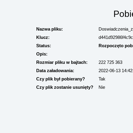
Pobi
Nazwa pliku:
Doswiadczenia_z
Klucz:
d441d92986f4c9
Status:
Rozpoczęto pobi
Opis:
Rozmiar pliku w bajtach:
222 725 363
Data załadowania:
2022-06-13 14:42
Czy plik był pobierany?
Tak
Czy plik zostanie usunięty?
Nie